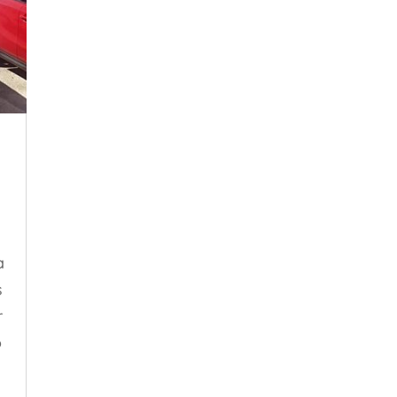
a
s
r
o