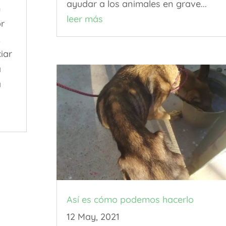
ayudar a los animales en grave...
n
leer más
or
,
iar
a
a
Así es cómo podemos hacerlo
12 May, 2021