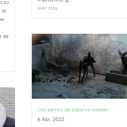
a su
leer más
 al
ue
a de
Los perros de caza no existen
6 Abr, 2022