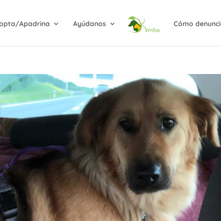
opta/Apadrina
Ayúdanos
Cómo denunci