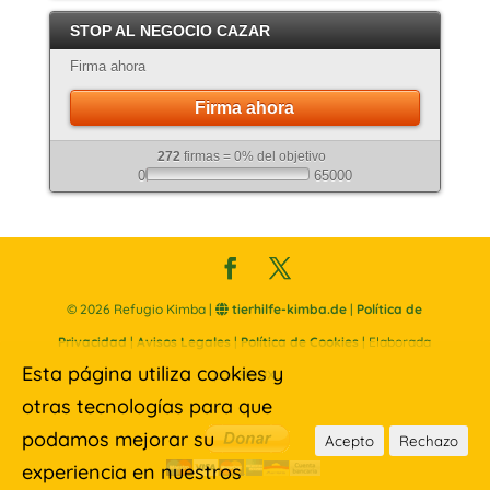
STOP AL NEGOCIO CAZAR
Firma ahora
Firma ahora
272
firmas = 0% del objetivo
0
65000
©
2026
Refugio Kimba |
tierhilfe-kimba.de
|
Política de
Privacidad
|
Avisos Legales
|
Política de Cookies
| Elaborada
Esta página utiliza cookies y
por
SINUX
otras tecnologías para que
podamos mejorar su
Acepto
Rechazo
experiencia en nuestros