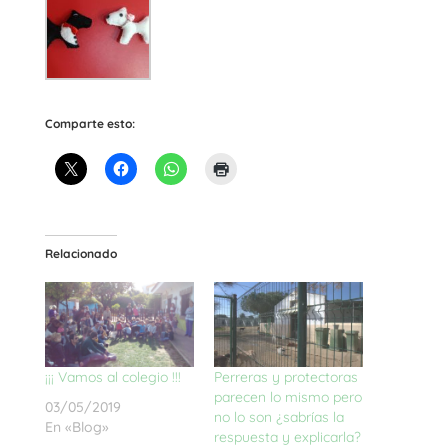
Comparte esto:
Relacionado
¡¡¡ Vamos al colegio !!!
Perreras y protectoras
parecen lo mismo pero
03/05/2019
no lo son ¿sabrías la
En «Blog»
respuesta y explicarla?