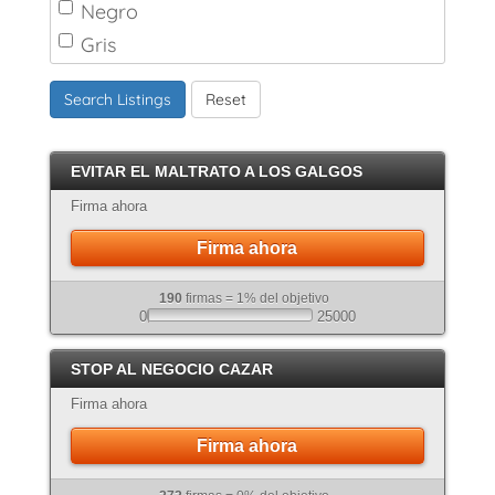
Negro
Gris
Marrón
Search Listings
Reset
Canela
Crema
EVITAR EL MALTRATO A LOS GALGOS
Atigrado
Firma ahora
Firma ahora
190
firmas = 1% del objetivo
0
25000
STOP AL NEGOCIO CAZAR
Firma ahora
Firma ahora