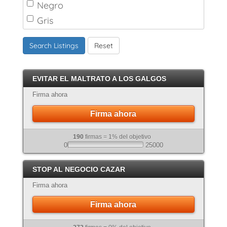
Negro
Gris
Marrón
Search Listings
Reset
Canela
Crema
EVITAR EL MALTRATO A LOS GALGOS
Atigrado
Firma ahora
Firma ahora
190
firmas = 1% del objetivo
0
25000
STOP AL NEGOCIO CAZAR
Firma ahora
Firma ahora