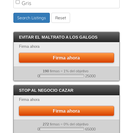
Gris
Marrón
Search Listings
Reset
Canela
Crema
EVITAR EL MALTRATO A LOS GALGOS
Atigrado
Firma ahora
Firma ahora
190
firmas = 1% del objetivo
0
25000
STOP AL NEGOCIO CAZAR
Firma ahora
Firma ahora
272
firmas = 0% del objetivo
0
65000