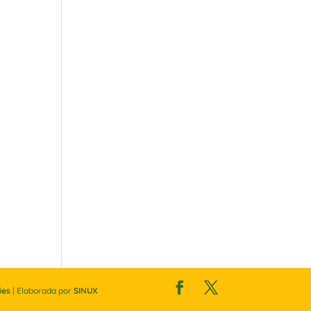
ies
| Elaborada por
SINUX