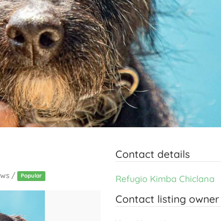
Contact details
ews /
Popular
Refugio Kimba Chiclana
Contact listing owner