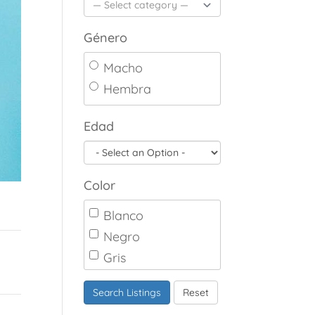
Género
Macho
Hembra
Edad
Color
Blanco
Negro
Gris
Marrón
Search Listings
Reset
Canela