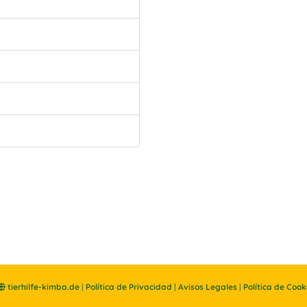
tierhilfe-kimba.de
|
Política de Privacidad
|
Avisos Legales
|
Política de Cook