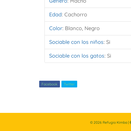
Género
:
Macho
Edad
:
Cachorro
Color
:
Blanco, Negro
Sociable con los niños
:
Si
Sociable con los gatos
:
Si
Facebook
Twitter
©
2026
Refugio Kimba |