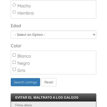
Macho
Hembra
Edad
Color
Blanco
Negro
Gris
Marrón
Search Listings
Reset
Canela
Crema
EVITAR EL MALTRATO A LOS GALGOS
Atigrado
Firma ahora