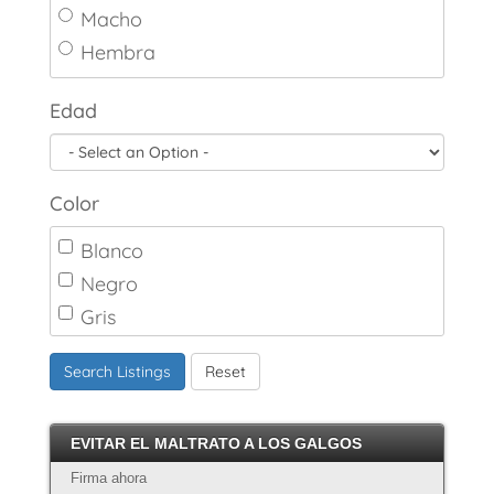
Macho
Hembra
Edad
Color
Blanco
Negro
Gris
Marrón
Search Listings
Reset
Canela
Crema
EVITAR EL MALTRATO A LOS GALGOS
Atigrado
Firma ahora