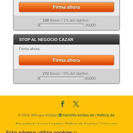
Firma ahora
190
firmas = 1% del objetivo
0
25000
STOP AL NEGOCIO CAZAR
Firma ahora
Firma ahora
272
firmas = 0% del objetivo
0
65000
©
2026
Refugio Kimba |
tierhilfe-kimba.de
|
Política de
Privacidad
|
Avisos Legales
|
Política de Cookies
| Elaborada
Esta página utiliza cookies y
por
SINUX