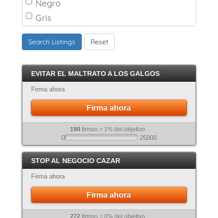
Negro
Gris
Marrón
Search Listings
Reset
Canela
Crema
EVITAR EL MALTRATO A LOS GALGOS
Atigrado
Firma ahora
Firma ahora
190
firmas = 1% del objetivo
0
25000
STOP AL NEGOCIO CAZAR
Firma ahora
Firma ahora
272
firmas = 0% del objetivo