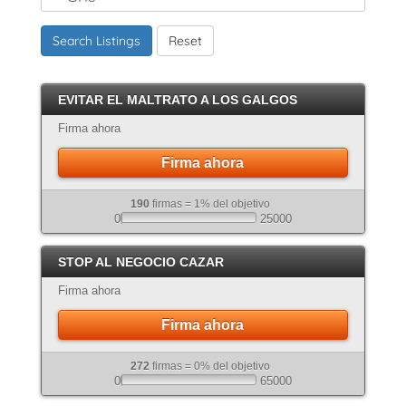
Marrón
Search Listings
Reset
Canela
Crema
EVITAR EL MALTRATO A LOS GALGOS
Atigrado
Firma ahora
Firma ahora
190
firmas = 1% del objetivo
0
25000
STOP AL NEGOCIO CAZAR
Firma ahora
Firma ahora
272
firmas = 0% del objetivo
0
65000