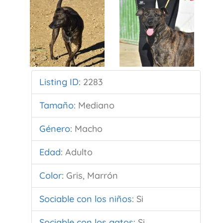
Listing ID
:
2283
Tamaño
:
Mediano
Género
:
Macho
Edad
:
Adulto
Color
:
Gris, Marrón
Sociable con los niños
:
Si
Sociable con los gatos
:
Si