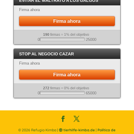
EVITAR EL MALTRATO A LOS GALGOS
Atigrado
Firma ahora
Firma ahora
190
firmas = 1% del objetivo
0
25000
STOP AL NEGOCIO CAZAR
Firma ahora
Firma ahora
272
firmas = 0% del objetivo
0
65000
©
2026
Refugio Kimba |
tierhilfe-kimba.de
|
Política de