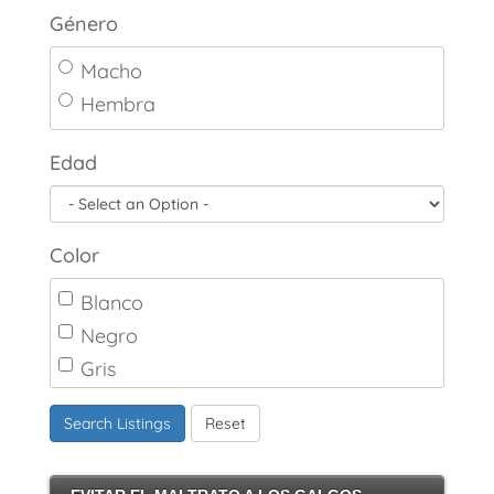
Género
Macho
Hembra
Edad
Color
Blanco
Negro
Gris
Marrón
Search Listings
Reset
Canela
Crema