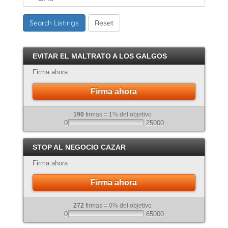
Marrón
Search Listings
Reset
Canela
Crema
EVITAR EL MALTRATO A LOS GALGOS
Atigrado
Firma ahora
Firma ahora
190
firmas = 1% del objetivo
0
25000
STOP AL NEGOCIO CAZAR
Firma ahora
Firma ahora
272
firmas = 0% del objetivo
0
65000