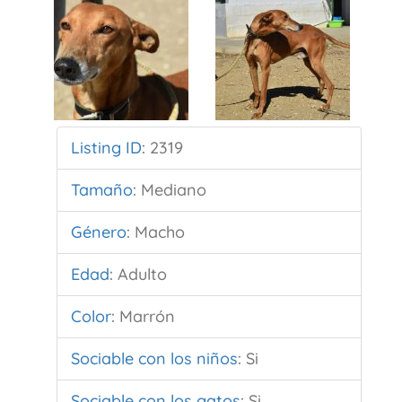
Listing ID
:
2319
Tamaño
:
Mediano
Género
:
Macho
Edad
:
Adulto
Color
:
Marrón
Sociable con los niños
:
Si
Sociable con los gatos
:
Si