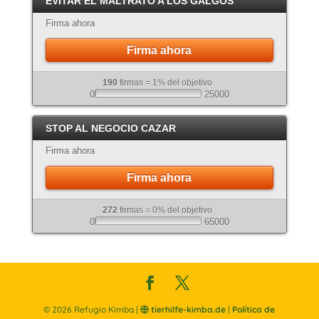
EVITAR EL MALTRATO A LOS GALGOS
Atigrado
Firma ahora
Firma ahora
190
firmas = 1% del objetivo
0
25000
STOP AL NEGOCIO CAZAR
Firma ahora
Firma ahora
272
firmas = 0% del objetivo
0
65000
©
2026
Refugio Kimba |
tierhilfe-kimba.de
|
Política de