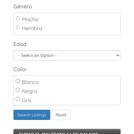
Género
Macho
Hembra
Edad
Color
Blanco
Negro
Gris
Marrón
Search Listings
Reset
Canela
Crema