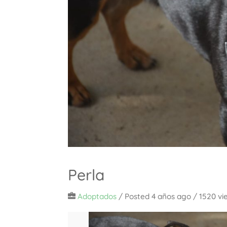
Perla
Adoptados
/
Posted 4 años ago
/ 1520 vi