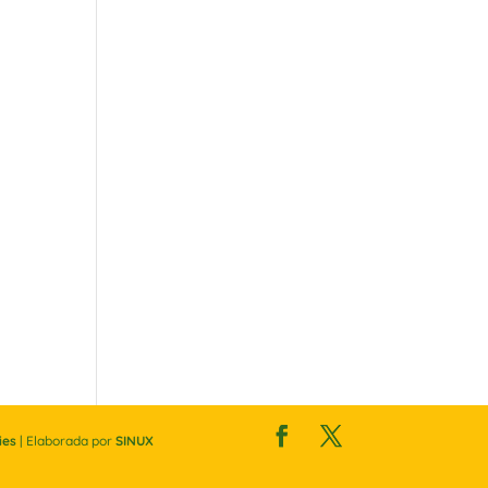
ies
| Elaborada por
SINUX