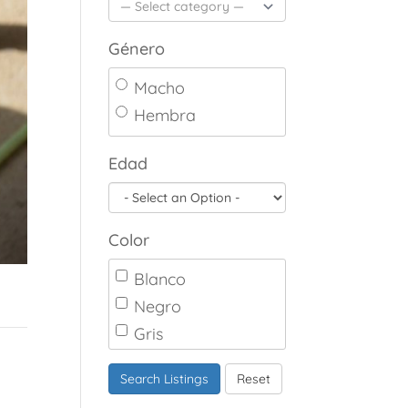
Género
Macho
Hembra
Edad
Color
Blanco
Negro
Gris
Marrón
Search Listings
Reset
Canela