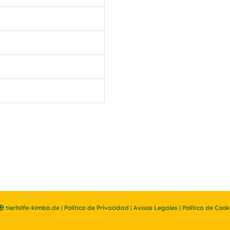
tierhilfe-kimba.de
|
Política de Privacidad
|
Avisos Legales
|
Política de Cook