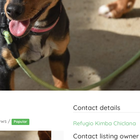
Contact details
ews /
Popular
Refugio Kimba Chiclana
Contact listing owner