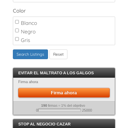
Color
Blanco
Negro
Gris
Marrón
Search Listings
Reset
Canela
Crema
EVITAR EL MALTRATO A LOS GALGOS
Atigrado
Firma ahora
Firma ahora
190
firmas = 1% del objetivo
0
25000
STOP AL NEGOCIO CAZAR