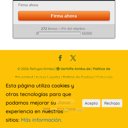
Firma ahora
Firma ahora
272
firmas = 0% del objetivo
0
65000
©
2026
Refugio Kimba |
tierhilfe-kimba.de
|
Política de
Privacidad
|
Avisos Legales
|
Política de Cookies
| Elaborada
Esta página utiliza cookies y
por
SINUX
otras tecnologías para que
podamos mejorar su
Acepto
Rechazo
experiencia en nuestros
sitios:
Más información.