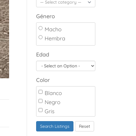
Género
Macho
Hembra
Edad
Color
Blanco
Negro
Gris
Marrón
Search Listings
Reset
Canela