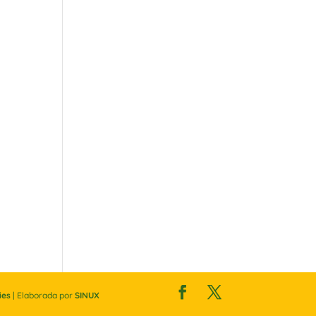
ies
| Elaborada por
SINUX