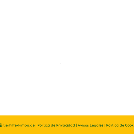
tierhilfe-kimba.de
|
Política de Privacidad
|
Avisos Legales
|
Política de Cook