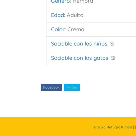
Género
:
Hembra
Edad
:
Adulto
Color
:
Crema
Sociable con los niños
:
Si
Sociable con los gatos
:
Si
Facebook
Twitter
©
2026
Refugio Kimba |