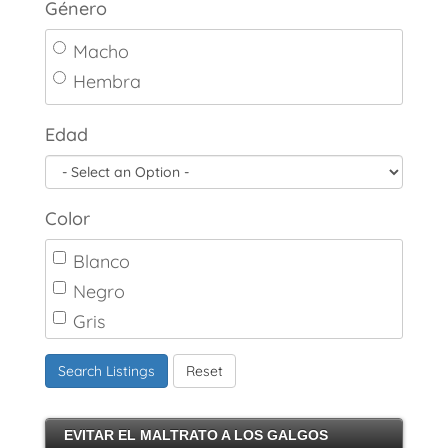
Género
Macho
Hembra
Edad
Color
Blanco
Negro
Gris
Marrón
Search Listings
Reset
Canela
Crema
EVITAR EL MALTRATO A LOS GALGOS
Atigrado