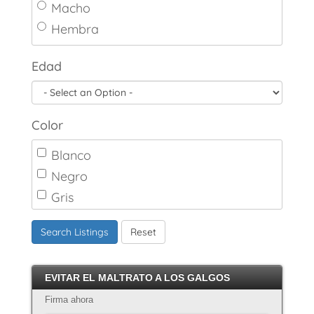
Macho
Hembra
Edad
Color
Blanco
Negro
Gris
Marrón
Search Listings
Reset
Canela
Crema
EVITAR EL MALTRATO A LOS GALGOS
Atigrado
Firma ahora