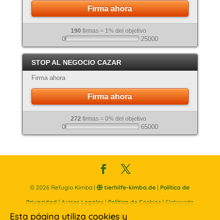
Firma ahora
190
firmas = 1% del objetivo
0
25000
STOP AL NEGOCIO CAZAR
Firma ahora
Firma ahora
272
firmas = 0% del objetivo
0
65000
©
2026
Refugio Kimba |
tierhilfe-kimba.de
|
Política de
Privacidad
|
Avisos Legales
|
Política de Cookies
| Elaborada
Esta página utiliza cookies y
por
SINUX