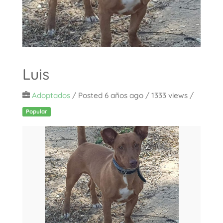
Luis
Adoptados
/
Posted 6 años ago
/ 1333 views /
Popular