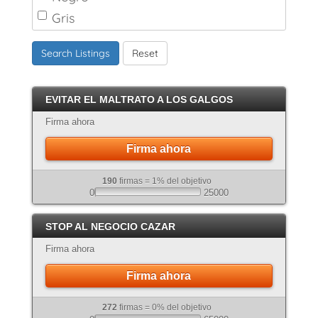
Gris
Marrón
Search Listings
Reset
Canela
Crema
EVITAR EL MALTRATO A LOS GALGOS
Atigrado
Firma ahora
Firma ahora
190
firmas = 1% del objetivo
0
25000
STOP AL NEGOCIO CAZAR
Firma ahora
Firma ahora
272
firmas = 0% del objetivo