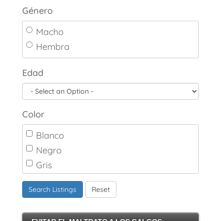
Género
Macho
Hembra
Edad
Color
Blanco
Negro
Gris
Marrón
Search Listings
Reset
Canela
Crema