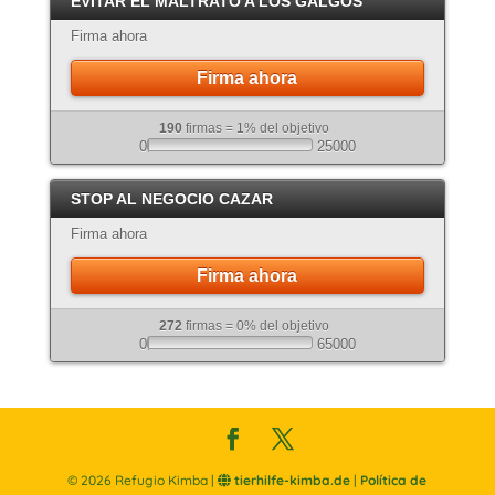
EVITAR EL MALTRATO A LOS GALGOS
Atigrado
Firma ahora
Firma ahora
190
firmas = 1% del objetivo
0
25000
STOP AL NEGOCIO CAZAR
Firma ahora
Firma ahora
272
firmas = 0% del objetivo
0
65000
©
2026
Refugio Kimba |
tierhilfe-kimba.de
|
Política de