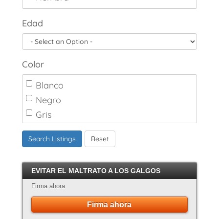
Edad
Color
Blanco
Negro
Gris
Marrón
Search Listings
Reset
Canela
Crema
EVITAR EL MALTRATO A LOS GALGOS
Atigrado
Firma ahora
Firma ahora