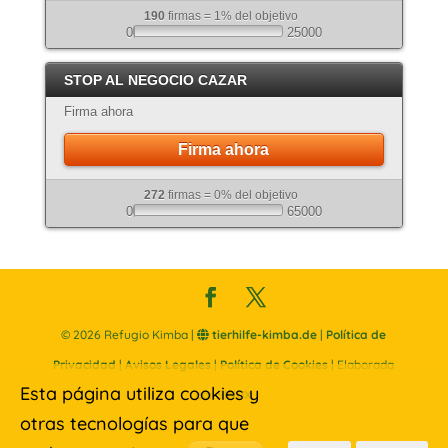
190
firmas = 1% del objetivo
0
25000
STOP AL NEGOCIO CAZAR
Firma ahora
Firma ahora
272
firmas = 0% del objetivo
0
65000
©
2026
Refugio Kimba |
tierhilfe-kimba.de
|
Política de
Privacidad
|
Avisos Legales
|
Política de Cookies
| Elaborada
Esta página utiliza cookies y
por
SINUX
otras tecnologías para que