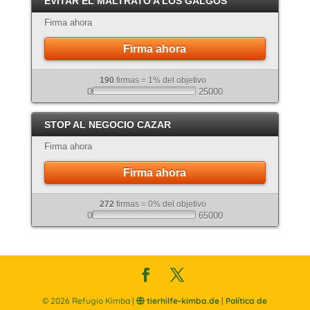
EVITAR EL MALTRATO A LOS GALGOS
Atigrado
Firma ahora
Firma ahora
190
firmas = 1% del objetivo
0
25000
STOP AL NEGOCIO CAZAR
Firma ahora
Firma ahora
272
firmas = 0% del objetivo
0
65000
©
2026
Refugio Kimba |
tierhilfe-kimba.de
|
Política de