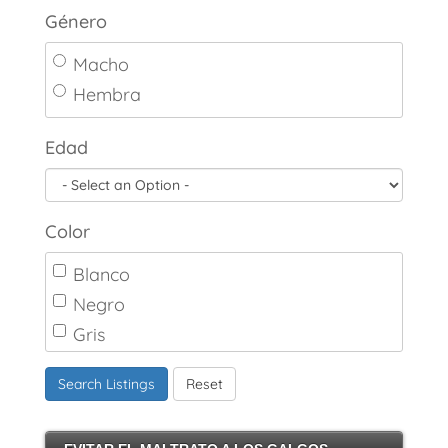
Género
Macho
Hembra
Edad
Color
Blanco
Negro
Gris
Marrón
Search Listings
Reset
Canela
Crema