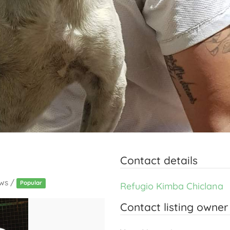
Contact details
ews /
Popular
Refugio Kimba Chiclana
Contact listing owner