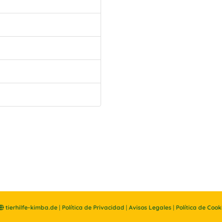
tierhilfe-kimba.de
|
Política de Privacidad
|
Avisos Legales
|
Política de Cook