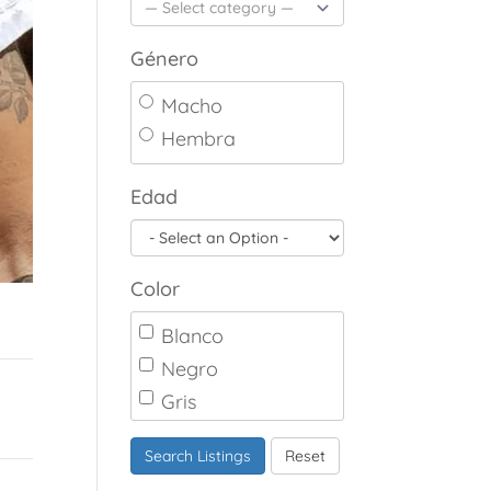
Género
Macho
Hembra
Edad
Color
Blanco
Negro
Gris
Marrón
Search Listings
Reset
Canela