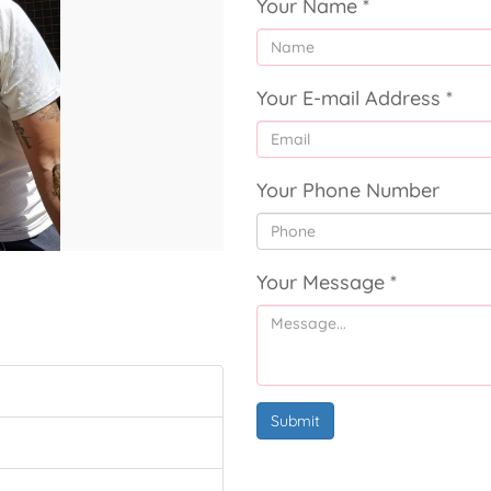
Your Name
*
Your E-mail Address
*
Your Phone Number
Your Message
*
Submit