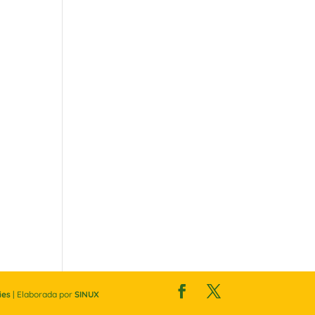
ies
| Elaborada por
SINUX