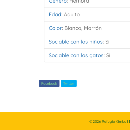
Género
:
Hembra
Edad
:
Adulto
Color
:
Blanco, Marrón
Sociable con los niños
:
Si
Sociable con los gatos
:
Si
Facebook
Twitter
©
2026
Refugio Kimba |