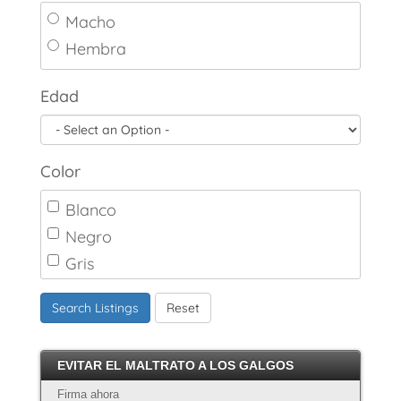
Macho
Hembra
Edad
Color
Blanco
Negro
Gris
Marrón
Search Listings
Reset
Canela
Crema
EVITAR EL MALTRATO A LOS GALGOS
Atigrado
Firma ahora