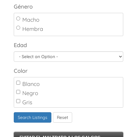
Género
Macho
Hembra
Edad
Color
Blanco
Negro
Gris
Marrón
Search Listings
Reset
Canela
Crema