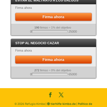
EVITAR EL MALTRATO A LOS GALGOS
Atigrado
Firma ahora
Firma ahora
190
firmas = 1% del objetivo
0
25000
STOP AL NEGOCIO CAZAR
Firma ahora
Firma ahora
272
firmas = 0% del objetivo
0
65000
©
2026
Refugio Kimba |
tierhilfe-kimba.de
|
Política de