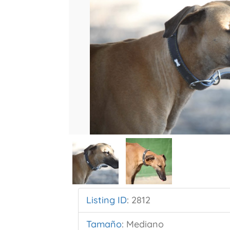
Listing ID
:
2812
Tamaño
:
Mediano