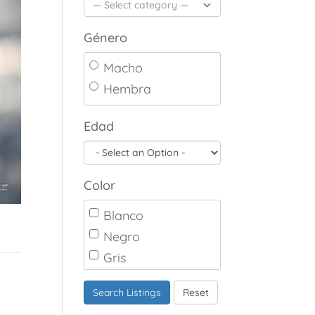
Género
Macho
Hembra
Edad
Color
Blanco
Negro
Gris
Marrón
Search Listings
Reset
Canela