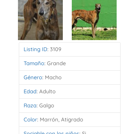
Listing ID
:
3109
Tamaño
:
Grande
Género
:
Macho
Edad
:
Adulto
Raza
:
Galgo
Color
:
Marrón, Atigrado
Sociable con los niños
:
Si