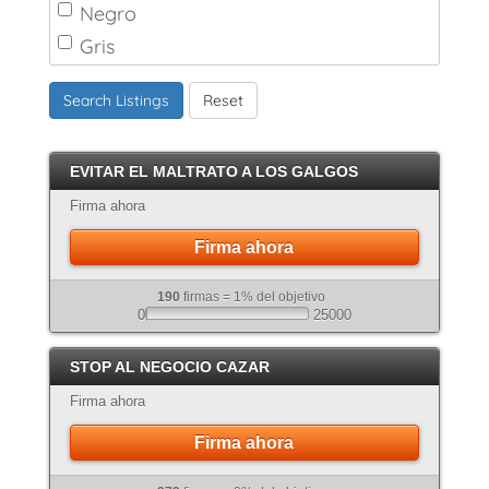
Negro
Gris
Marrón
Search Listings
Reset
Canela
Crema
EVITAR EL MALTRATO A LOS GALGOS
Atigrado
Firma ahora
Firma ahora
190
firmas = 1% del objetivo
0
25000
STOP AL NEGOCIO CAZAR
Firma ahora
Firma ahora