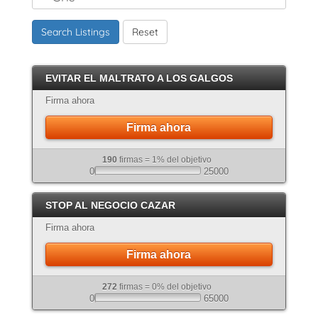
Marrón
Search Listings
Reset
Canela
Crema
EVITAR EL MALTRATO A LOS GALGOS
Atigrado
Firma ahora
Firma ahora
190
firmas = 1% del objetivo
0
25000
STOP AL NEGOCIO CAZAR
Firma ahora
Firma ahora
272
firmas = 0% del objetivo
0
65000