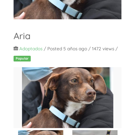
Aria
Adoptados
/
Posted 5 años ago
/ 1472 views /
Popular