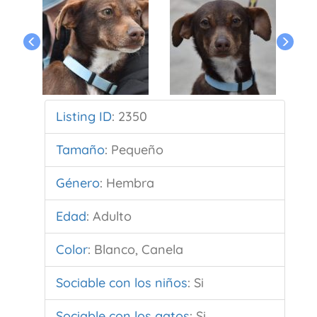
Listing ID
:
2350
Tamaño
:
Pequeño
Género
:
Hembra
Edad
:
Adulto
Color
:
Blanco, Canela
Sociable con los niños
:
Si
Sociable con los gatos
:
Si